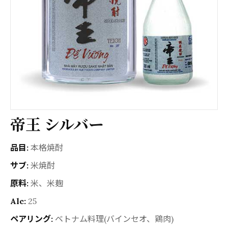
帝王 シルバー
品目:
本格焼酎
サブ:
米焼酎
原料:
米、米麹
Alc:
25
ペアリング:
ベトナム料理(バインセオ、鶏肉)